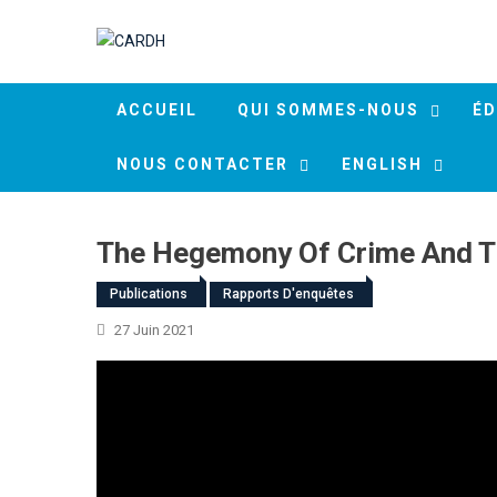
Skip to content
ACCUEIL
QUI SOMMES-NOUS
ÉD
NOUS CONTACTER
ENGLISH
The Hegemony Of Crime And Th
Publications
Rapports D'enquêtes
27 Juin 2021