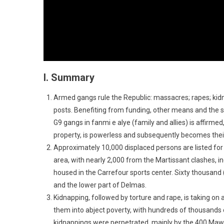
I. Summary
Armed gangs rule the Republic: massacres; rapes; kidn
posts. Benefiting from funding, other means and the s
G9 gangs in fanmi e alye (family and allies) is affirmed
property, is powerless and subsequently becomes their
Approximately 10,000 displaced persons are listed for t
area, with nearly 2,000 from the Martissant clashes, i
housed in the Carrefour sports center. Sixty thousand
and the lower part of Delmas.
Kidnapping, followed by torture and rape, is taking on 
them into abject poverty, with hundreds of thousand
kidnappings were perpetrated, mainly by the 400 Mawo