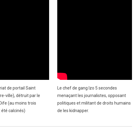
at de portail Saint
Le chef de gang Izo 5 secondes
-ville), détruit par le
menaçant les journalistes, opposant
ife (au moins trois
politiques et militant de droits humains
t été calcinés)
de les kidnapper.