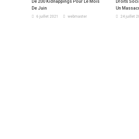
De 200 Kidnappings Pour Le Mois
Droits Soc
De Juin
Un Massac
6 juillet 2021
webmaster
24 juillet 