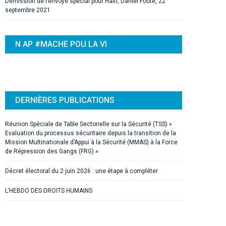
Démission de l’envoyé spécial pour Haïti, Daniel Foote, 22
septembre 2021
N AP #MACHE POU LA VI
DERNIÈRES PUBLICATIONS
Réunion Spéciale de Table Sectorielle sur la Sécurité (TSS) «
Evaluation du processus sécuritaire depuis la transition de la
Mission Multinationale d’Appui à la Sécurité (MMAS) à la Force
de Répression des Gangs (FRG) »
Décret électoral du 2 juin 2026 : une étape à compléter
L’HEBDO DES DROITS HUMAINS