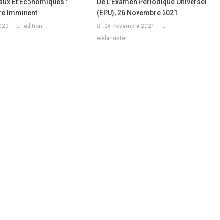
iaux Et Économiques :
De L’Examen Périodique Universel
re Imminent
(EPU), 26 Novembre 2021
2020
edition
26 novembre 2021
webmaster