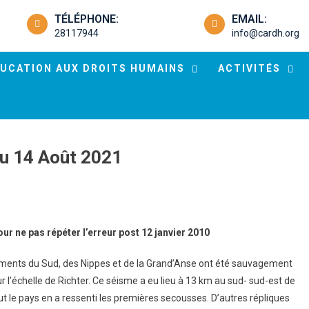
TÉLÉPHONE:
EMAIL:
28117944
info@cardh.org
UCATION AUX DROITS HUMAINS
ACTIVITÉS
Du 14 Août 2021
our ne pas répéter l’erreur post 12 janvier 2010
ements du Sud, des Nippes et de la Grand’Anse ont été sauvagement
l’échelle de Richter. Ce séisme a eu lieu à 13 km au sud- sud-est de
ut le pays en a ressenti les premières secousses. D’autres répliques