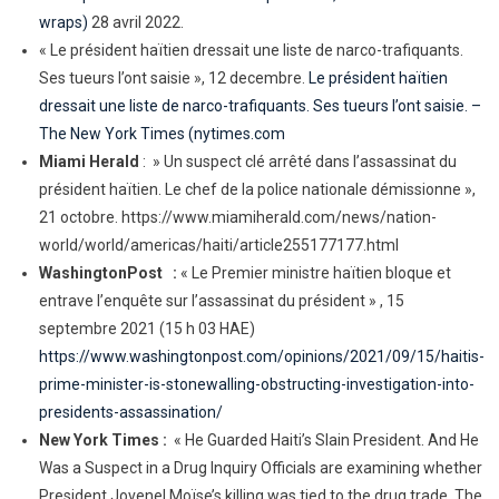
wraps)
28 avril 2022.
« Le président haïtien dressait une liste de narco-trafiquants.
Ses tueurs l’ont saisie », 12 decembre.
Le président haïtien
dressait une liste de narco-trafiquants. Ses tueurs l’ont saisie. –
The New York Times (nytimes.com
Miami Herald
: » Un suspect clé arrêté dans l’assassinat du
président haïtien. Le chef de la police nationale démissionne »,
21 octobre. https://www.miamiherald.com/news/nation-
world/world/americas/haiti/article255177177.html
WashingtonPost :
« Le Premier ministre haïtien bloque et
entrave l’enquête sur l’assassinat du président » , 15
septembre 2021 (15 h 03 HAE)
https://www.washingtonpost.com/opinions/2021/09/15/haitis-
prime-minister-is-stonewalling-obstructing-investigation-into-
presidents-assassination/
New York Times :
« He Guarded Haiti’s Slain President. And He
Was a Suspect in a Drug Inquiry Officials are examining whether
President Jovenel Moïse’s killing was tied to the drug trade. The