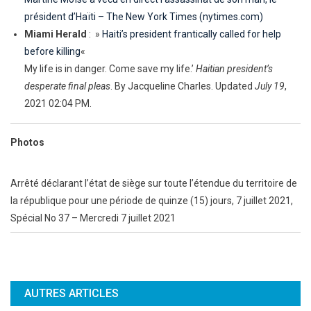
président d’Haïti – The New York Times (nytimes.com)
Miami Herald
: »
Haiti’s president frantically called for help
before killing
«
My life is in danger. Come save my life.’
Haitian president’s
desperate final pleas
. By Jacqueline Charles. Updated
July 19
,
2021 02:04 PM.
Photos
Arrêté déclarant l’état de siège sur toute l’étendue du territoire de
la république pour une période de quinze (15) jours, 7 juillet 2021,
Spécial No 37 – Mercredi 7 juillet 2021
AUTRES ARTICLES