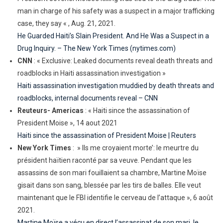
man in charge of his safety was a suspect in a major trafficking
case, they say « , Aug. 21, 2021.
He Guarded Haiti’s Slain President. And He Was a Suspect in a
Drug Inquiry. – The New York Times (nytimes.com)
CNN
: « Exclusive: Leaked documents reveal death threats and
roadblocks in Haiti assassination investigation »
Haiti assassination investigation muddied by death threats and
roadblocks, internal documents reveal – CNN
Reuteurs- Americas
: « Haiti since the assassination of
President Moise », 14 aout 2021
Haiti since the assassination of President Moise | Reuters
New York Times
: » Ils me croyaient morte’: le meurtre du
président haïtien raconté par sa veuve. Pendant que les
assassins de son mari fouillaient sa chambre, Martine Moïse
gisait dans son sang, blessée par les tirs de balles. Elle veut
maintenant que le FBI identifie le cerveau de l’attaque », 6 août
2021.
Martine Moïse a vécu en direct l’assassinat de son mari, le