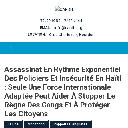
Skip to content
28117944
TÉLÉPHONE:
info@cardh.org
EMAIL:
3 rue Charlevoix, Bourdon
LOCATION:
Assassinat En Rythme Exponentiel
Des Policiers Et Insécurité En Haïti
: Seule Une Force Internationale
Adaptée Peut Aider À Stopper Le
Règne Des Gangs Et À Protéger
Les Citoyens
La Une
Monitoring
Rapports D'enquêtes