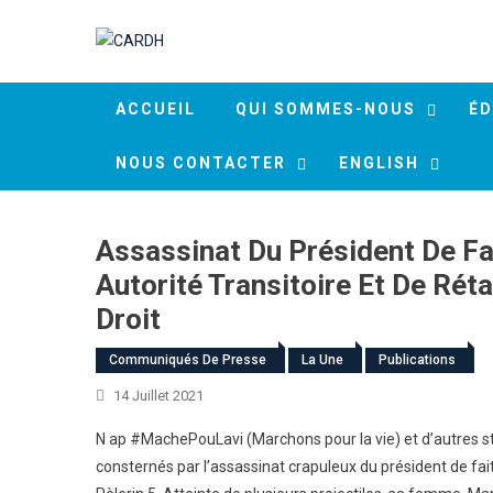
Skip to content
ACCUEIL
QUI SOMMES-NOUS
ÉD
NOUS CONTACTER
ENGLISH
Assassinat Du Président De Fa
Autorité Transitoire Et De Réta
Droit
Communiqués De Presse
La Une
Publications
14 Juillet 2021
N ap #MachePouLavi (Marchons pour la vie) et d’autres str
consternés par l’assassinat crapuleux du président de fait