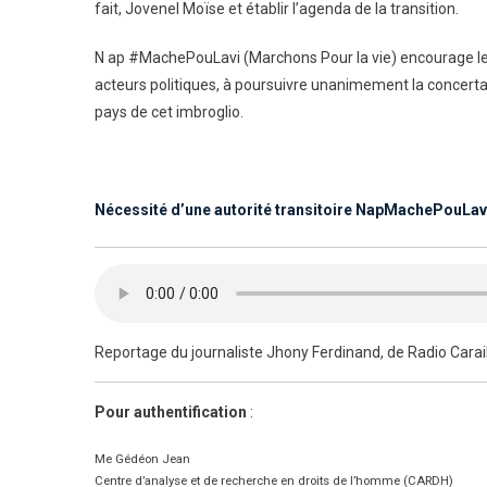
fait, Jovenel Moïse et établir l’agenda de la transition.
N ap #MachePouLavi (Marchons Pour la vie) encourage les au
acteurs politiques, à poursuivre unanimement la concertat
pays de cet imbroglio.
Nécessité d’une autorité transitoire NapMachePouLav
Reportage du journaliste Jhony Ferdinand, de Radio Cara
Pour authentification
:
Me Gédéon Jean
Centre d’analyse et de recherche en droits de l’homme (CARDH)