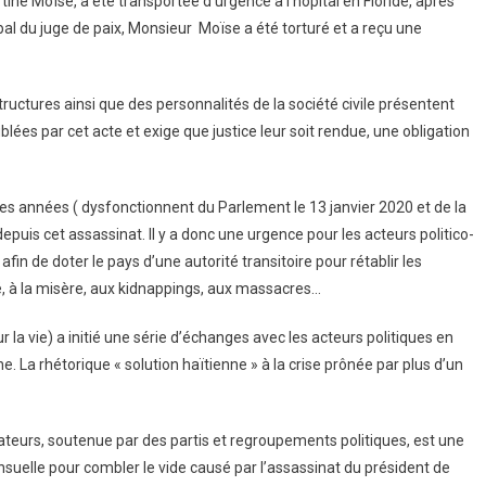
tine Moïse, a été transportée d’urgence à l’hôpital en Floride, après
rbal du juge de paix, Monsieur Moïse a été torturé et a reçu une
uctures ainsi que des personnalités de la société civile présentent
blées par cet acte et exige que justice leur soit rendue, une obligation
es années ( dysfonctionnent du Parlement le 13 janvier 2020 et de la
epuis cet assassinat. Il y a donc une urgence pour les acteurs politico-
afin de doter le pays d’une autorité transitoire pour rétablir les
eté, à la misère, aux kidnappings, aux massacres…
 vie) a initié une série d’échanges avec les acteurs politiques en
. La rhétorique « solution haïtienne » à la crise prônée par plus d’un
sénateurs, soutenue par des partis et regroupements politiques, est une
suelle pour combler le vide causé par l’assassinat du président de