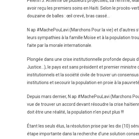
Pèlerin 5. Atteinte de plusieurs projectiles, sa femme, Mar
avoir reçu les premiers soins en Haïti. Selon le procès-ve
douzaine de balles : œil crevé, bras cassé…
N ap #MachePouLavi (Marchons Pour la vie) et d’autres str
leurs sympathies à la famille Moïse et à la population trou
faite par la morale internationale.
Plongée dans une crise institutionnelle profonde depuis d
Justice…), le pays est sans président et premier ministre d
institutionnels et la société civile de trouver un consensus 
institutions et secourir la population en proie à la pauvr
Depuis mars dernier, N ap #MachePouLavi (Marchons Pour la
vue de trouver un accord devant résoudre la crise haïtienne
doit être une réalité, la population n’en peut plus !!!
Étant les seuls élus, la résolution prise par les dix (10) 
étape importante dans la recherche d’une solution consen