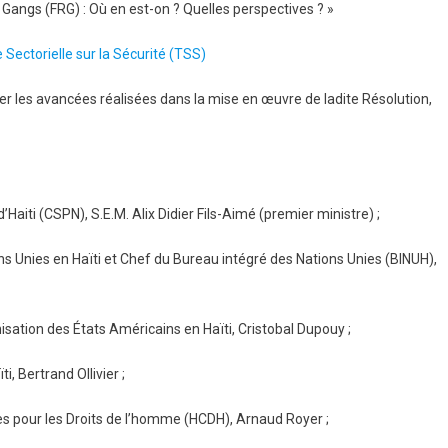
Gangs (FRG) : Où en est-on ? Quelles perspectives ? »
 Sectorielle sur la Sécurité (TSS)
er les avancées réalisées dans la mise en œuvre de ladite Résolution,
’Haiti (CSPN), S.E.M. Alix Didier Fils-Aimé (premier ministre) ;
s Unies en Haïti et Chef du Bureau intégré des Nations Unies (BINUH),
isation des États Américains en Haïti, Cristobal Dupouy ;
, Bertrand Ollivier ;
s pour les Droits de l’homme (HCDH), Arnaud Royer ;