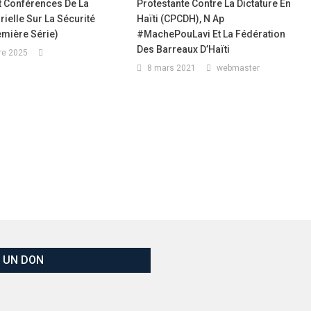
t Conférences De La
Protestante Contre La Dictature En
rielle Sur La Sécurité
Haïti (CPCDH), N Ap
emière Série)
#MachePouLavi Et La Fédération
Des Barreaux D’Haïti
re 2025
8 mars 2021
webmaster
E UN DON