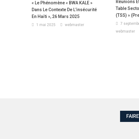
Réunions E
« Le Phénomène « BWA KALE »
Table Secto
Dans Le Contexte De L’insécurité
(TSS) » (pr
En Haïti », 26 Mars 2025
7 septemb
1 mai 2025
webmaster
webmaster
FAIR