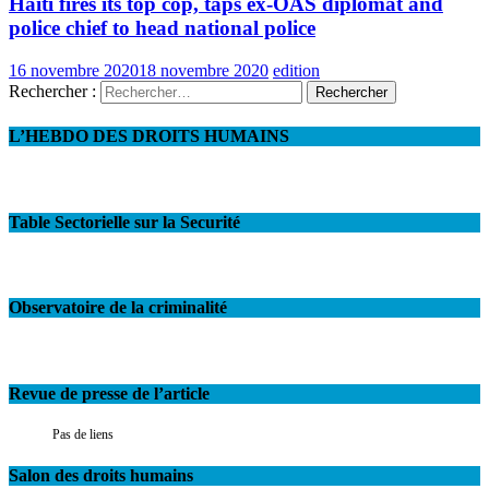
Haiti fires its top cop, taps ex-OAS diplomat and
police chief to head national police
16 novembre 2020
18 novembre 2020
edition
Rechercher :
L’HEBDO DES DROITS HUMAINS
Table Sectorielle sur la Securité
Observatoire de la criminalité
Revue de presse de l’article
Pas de liens
Salon des droits humains