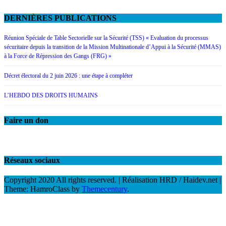
DERNIÈRES PUBLICATIONS
Réunion Spéciale de Table Sectorielle sur la Sécurité (TSS) « Evaluation du processus
sécuritaire depuis la transition de la Mission Multinationale d’Appui à la Sécurité (MMAS)
à la Force de Répression des Gangs (FRG) »
Décret électoral du 2 juin 2026 : une étape à compléter
L’HEBDO DES DROITS HUMAINS
Faire un don
Réseaux sociaux
Copyright 2020 All rights reserved. | Réalisation HRD / Haidev.net
|
Theme: HamroClass by
Themecentury
.