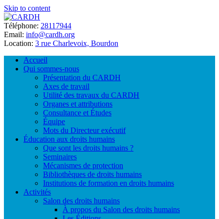
Skip to content
Téléphone:
28117944
Email:
info@cardh.org
Location:
3 rue Charlevoix, Bourdon
Accueil
Qui sommes-nous
Présentation du CARDH
Axes de travail
Utilité des travaux du CARDH
Organes et attributions
Consultance et Études
Équipe
Mots du Directeur exécutif
Éducation aux droits humains
Que sont les droits humains ?
Seminaires
Mécanismes de protection
Bibliothèques de droits humains
Institutions de formation en droits humains
Activités
Salon des droits humains
À propos du Salon des droits humains
Les Éditions