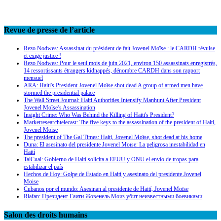
Revue de presse de l’article
Rezo Nodwes: Assassinat du président de fait Jovenel Moïse : le CARDH révulse
et exige justice !
Rezo Nodwes: Pour le seul mois de juin 2021, environ 150 assassinats enregistrés,
14 ressortissants étrangers kidnappés, dénombre CARDH dans son rapport
mensuel
ARA: Haiti's President Jovenel Moïse shot dead A group of armed men have
stormed the presidential palace
The Wall Street Journal: Haiti Authorities Intensify Manhunt After President
Jovenel Moïse’s Assassination
Insight Crime: Who Was Behind the Killing of Haiti's President?
Marketresearchtelecast: The five keys to the assassination of the president of Haiti,
Jovenel Moïse
The president of The Gal Times: Haiti, Jovenel Moïse, shot dead at his home
Duna: El asesinato del presidente Jovenel Moïse: La peligrosa inestabilidad en
Haití
TalCual: Gobierno de Haití solicita a EEUU y ONU el envío de tropas para
estabilizar el país
Hechos de Hoy: Golpe de Estado en Haití y asesinato del presidente Jovenel
Moise
Cubanos por el mundo: Asesinan al presidente de Haití, Jovenel Moïse
Riafan: Президент Гаити Жовенель Моиз убит неизвестными боевиками
Salon des droits humains