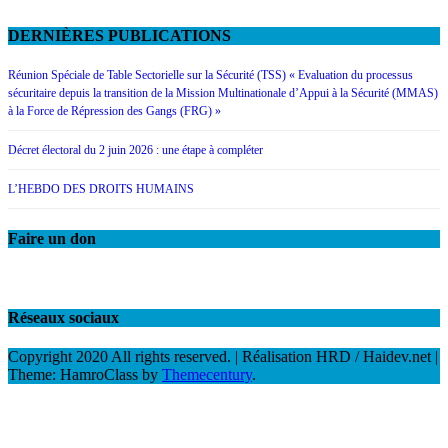
DERNIÈRES PUBLICATIONS
Réunion Spéciale de Table Sectorielle sur la Sécurité (TSS) « Evaluation du processus
sécuritaire depuis la transition de la Mission Multinationale d’Appui à la Sécurité (MMAS)
à la Force de Répression des Gangs (FRG) »
Décret électoral du 2 juin 2026 : une étape à compléter
L’HEBDO DES DROITS HUMAINS
Faire un don
Réseaux sociaux
Copyright 2020 All rights reserved. | Réalisation HRD / Haidev.net
|
Theme: HamroClass by
Themecentury
.