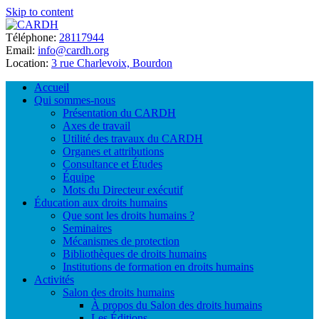
Skip to content
Téléphone:
28117944
Email:
info@cardh.org
Location:
3 rue Charlevoix, Bourdon
Accueil
Qui sommes-nous
Présentation du CARDH
Axes de travail
Utilité des travaux du CARDH
Organes et attributions
Consultance et Études
Équipe
Mots du Directeur exécutif
Éducation aux droits humains
Que sont les droits humains ?
Seminaires
Mécanismes de protection
Bibliothèques de droits humains
Institutions de formation en droits humains
Activités
Salon des droits humains
À propos du Salon des droits humains
Les Éditions