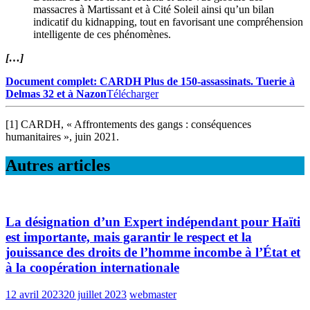
massacres à Martissant et à Cité Soleil ainsi qu’un bilan
indicatif du kidnapping, tout en favorisant une compréhension
intelligente de ces phénomènes.
[…]
Document complet: CARDH Plus de 150-assassinats. Tuerie à
Delmas 32 et à Nazon
Télécharger
[1] CARDH, « Affrontements des gangs : conséquences
humanitaires », juin 2021.
Autres articles
La désignation d’un Expert indépendant pour Haïti
est importante, mais garantir le respect et la
jouissance des droits de l’homme incombe à l’État et
à la coopération internationale
12 avril 2023
20 juillet 2023
webmaster