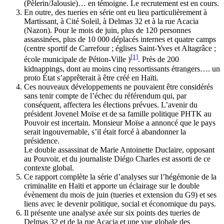
(Pèlerin/Jalousie)… en témoigne. Le recrutement est en cours.
En outre, des tueries en série ont eu lieu particulièrement à
Martissant, à Cité Soleil, à Delmas 32 et à la rue Acacia
(Nazon). Pour le mois de juin, plus de 120 personnes
assassinées, plus de 10 000 déplacés internes et quatre camps
(centre sportif de Carrefour ; églises Saint-Yves et Altagrâce ;
[1]
école municipale de Pétion-Ville )
. Près de 200
kidnappings, dont au moins cinq ressortissants étrangers…. un
proto État s’apprêterait à être créé en Haïti.
Ces nouveaux développements ne pouvaient être considérés
sans tenir compte de l’échec du référendum qui, par
conséquent, affectera les élections prévues. L’avenir du
président Jovenel Moïse et de sa famille politique PHTK au
Pouvoir est incertain. Monsieur Moïse a annoncé que le pays
serait ingouvernable, s’il était forcé à abandonner la
présidence.
Le double assassinat de Marie Antoinette Duclaire, opposant
au Pouvoir, et du journaliste Diégo Charles est assorti de ce
contexte global.
Ce rapport complète la série d’analyses sur l’hégémonie de la
criminalite en Haïti et apporte un éclairage sur le double
évènement du mois de juin (tueries et extension du G9) et ses
liens avec le devenir politique, social et économique du pays.
Il présente une analyse axée sur six points des tueries de
Delmas 32 et de la rue Acacia et une vue globale des