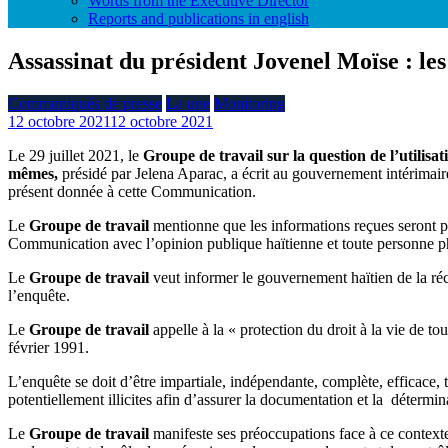
Words from the Executive Director
Reports and publications in english
Assassinat du président Jovenel Moïse : le
Communiqués de presse
La une
Monitoring
12 octobre 2021
12 octobre 2021
Le 29 juillet 2021, le
Groupe de travail sur la question de l’utilis
mêmes,
présidé par Jelena Aparac, a écrit au gouvernement intérimair
présent donnée à cette Communication.
Le
Groupe de travail
mentionne que les informations reçues seront 
Communication avec l’opinion publique haïtienne et toute personne phy
Le
Groupe de travail
veut informer le gouvernement haïtien de la ré
l’enquête.
Le
Groupe de travail
appelle à la « protection du droit à la vie de tout
février 1991.
L’enquête se doit d’être impartiale, indépendante, complète, efficace,
potentiellement illicites afin d’assurer la documentation et la détermina
Le
Groupe de travail
manifeste ses préoccupations face à ce contexte 