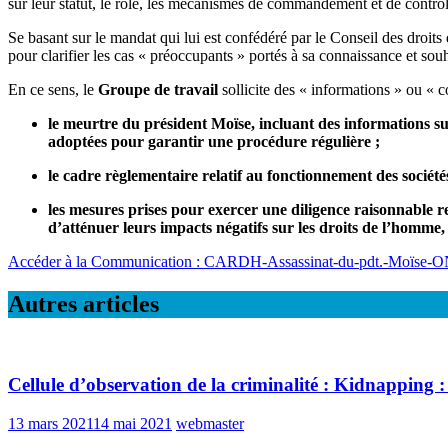
sur leur statut, le rôle, les mécanismes de commandement et de contrôle,
Se basant sur le mandat qui lui est confédéré par le Conseil des droit
pour clarifier les cas « préoccupants » portés à sa connaissance et sou
En ce sens, le
Groupe de travail
sollicite des « informations » ou « 
le meurtre du président Moïse, incluant des informations sur
adoptées pour garantir une procédure régulière ;
le cadre règlementaire relatif au fonctionnement des sociétés 
les mesures prises pour exercer une diligence raisonnable renf
d’atténuer leurs impacts négatifs sur les droits de l’homm
Accéder à la Communication : CARDH-Assassinat-du-pdt.-Moïse-ONU
Autres articles
Cellule d’observation de la criminalité : Kidnapping : 
13 mars 2021
14 mai 2021
webmaster