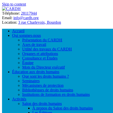
Skip to content
Téléphone:
28117944
Email:
info@cardh.org
Location:
3 rue Charlevoix, Bourdon
Accueil
Qui sommes-nous
Présentation du CARDH
Axes de travail
Utilité des travaux du CARDH
Organes et attributions
Consultance et Études
Équipe
Mots du Directeur exécutif
Éducation aux droits humains
Que sont les droits humains ?
Seminaires
Mécanismes de protection
Bibliothèques de droits humains
Institutions de formation en droits humains
Activités
Salon des droits humains
À propos du Salon des droits humains
Les Éditions