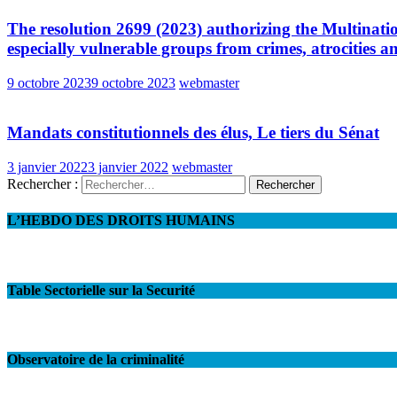
The resolution 2699 (2023) authorizing the Multinati
especially vulnerable groups from crimes, atrocities an
9 octobre 2023
9 octobre 2023
webmaster
Mandats constitutionnels des élus, Le tiers du Sénat
3 janvier 2022
3 janvier 2022
webmaster
Rechercher :
L’HEBDO DES DROITS HUMAINS
Table Sectorielle sur la Securité
Observatoire de la criminalité