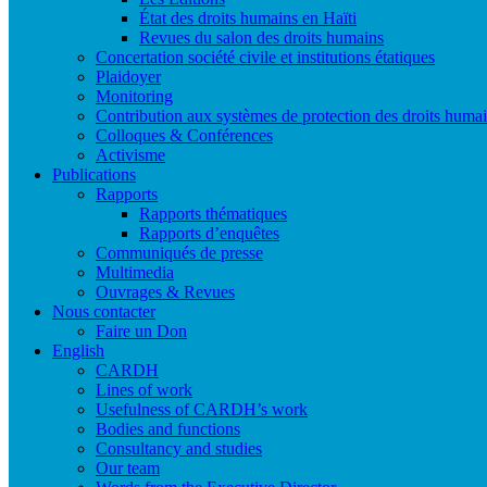
État des droits humains en Haïti
Revues du salon des droits humains
Concertation société civile et institutions étatiques
Plaidoyer
Monitoring
Contribution aux systèmes de protection des droits huma
Colloques & Conférences
Activisme
Publications
Rapports
Rapports thématiques
Rapports d’enquêtes
Communiqués de presse
Multimedia
Ouvrages & Revues
Nous contacter
Faire un Don
English
CARDH
Lines of work
Usefulness of CARDH’s work
Bodies and functions
Consultancy and studies
Our team