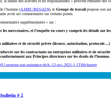
 la nature des activités et les responsabilités » peuvent entrainer des v
s de l’homme (
A/HRC/RES/42/9
), le
Groupe de travail
propose son ass
haite avoir ses commentaires sur certains points.
commentaires supplémentaires » sur :
 les mercenaires, et l’enquête en cours y compris les détails sur le
militaires et de sécurité privée (licence, autorisation, protocole…) 
orcée sur les contractants ou entreprises militaires et de sécurité pr
e, conformément aux Principes directeurs sur les droits de l’homme.
-propose-son-assistance-téch.-12-oct.-2021-1-1
Télécharger
bulletin # 2