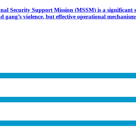
onal Security Support Mission (MSSM) is a significant 
d gang’s violence, but effective operational mechanisms, 