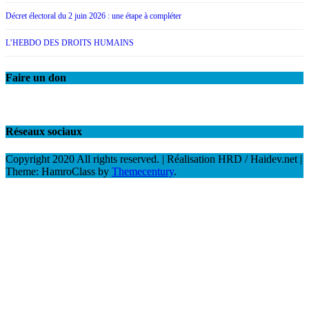
Décret électoral du 2 juin 2026 : une étape à compléter
L’HEBDO DES DROITS HUMAINS
Faire un don
Réseaux sociaux
Copyright 2020 All rights reserved. | Réalisation HRD / Haidev.net
|
Theme: HamroClass by
Themecentury
.