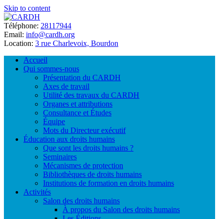
Skip to content
Téléphone:
28117944
Email:
info@cardh.org
Location:
3 rue Charlevoix, Bourdon
Accueil
Qui sommes-nous
Présentation du CARDH
Axes de travail
Utilité des travaux du CARDH
Organes et attributions
Consultance et Études
Équipe
Mots du Directeur exécutif
Éducation aux droits humains
Que sont les droits humains ?
Seminaires
Mécanismes de protection
Bibliothèques de droits humains
Institutions de formation en droits humains
Activités
Salon des droits humains
À propos du Salon des droits humains
Les Éditions