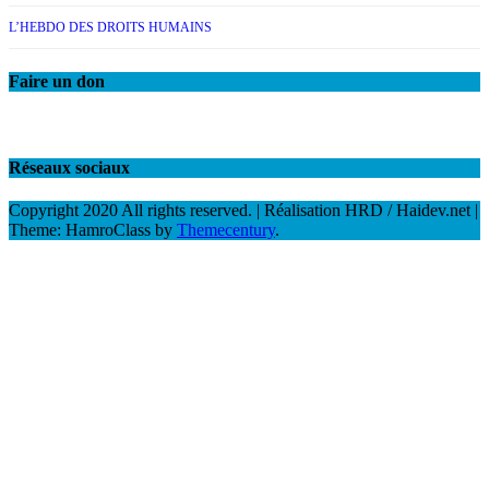
L’HEBDO DES DROITS HUMAINS
Faire un don
Réseaux sociaux
Copyright 2020 All rights reserved. | Réalisation HRD / Haidev.net
|
Theme: HamroClass by
Themecentury
.