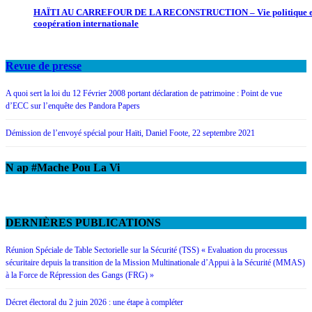
HAÏTI AU CARREFOUR DE LA RECONSTRUCTION – Vie politique e
coopération internationale
Revue de presse
A quoi sert la loi du 12 Février 2008 portant déclaration de patrimoine : Point de vue
d’ECC sur l’enquête des Pandora Papers
Démission de l’envoyé spécial pour Haïti, Daniel Foote, 22 septembre 2021
N ap #Mache Pou La Vi
DERNIÈRES PUBLICATIONS
Réunion Spéciale de Table Sectorielle sur la Sécurité (TSS) « Evaluation du processus
sécuritaire depuis la transition de la Mission Multinationale d’Appui à la Sécurité (MMAS)
à la Force de Répression des Gangs (FRG) »
Décret électoral du 2 juin 2026 : une étape à compléter