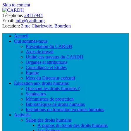
Skip to content
Téléphone:
28117944
Email:
info@cardh.org
Location:
3 rue Charlevoix, Bourdon
Accueil
Qui sommes-nous
Présentation du CARDH
Axes de travail
Utilité des travaux du CARDH
Organes et attributions
Consultance et Études
Équipe
Mots du Directeur exécutif
Éducation aux droits humains
Que sont les droits humains ?
Seminaires
Mécanismes de protection
Bibliothèques de droits humains
Institutions de formation en droits humains
Activités
Salon des droits humains
À propos du Salon des droits humains
Les Éditions