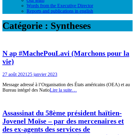
Our team
Words from the Executive Director
Reports and publications in english
Catégorie :
Syntheses
N ap #MachePouLavi (Marchons pour la
vie)
27 août 2021
25 janvier 2023
Message adressé à l’Organisation des États américains (OEA) et au
Bureau intégré des Natio
Lire la suite…
Assassinat du 58ème président haïtien-
Jovenel Moïse – par des mercenaires et
des ex-agents des services de