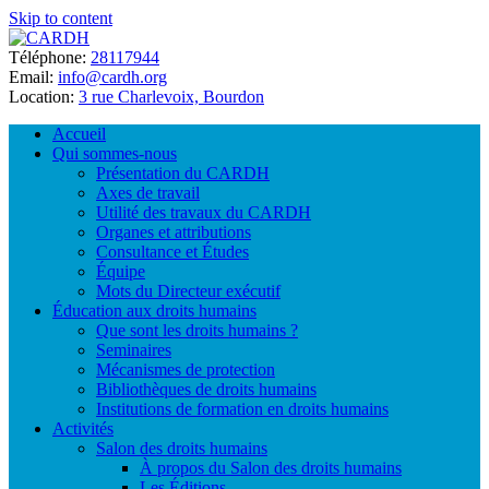
Skip to content
Téléphone:
28117944
Email:
info@cardh.org
Location:
3 rue Charlevoix, Bourdon
Accueil
Qui sommes-nous
Présentation du CARDH
Axes de travail
Utilité des travaux du CARDH
Organes et attributions
Consultance et Études
Équipe
Mots du Directeur exécutif
Éducation aux droits humains
Que sont les droits humains ?
Seminaires
Mécanismes de protection
Bibliothèques de droits humains
Institutions de formation en droits humains
Activités
Salon des droits humains
À propos du Salon des droits humains
Les Éditions