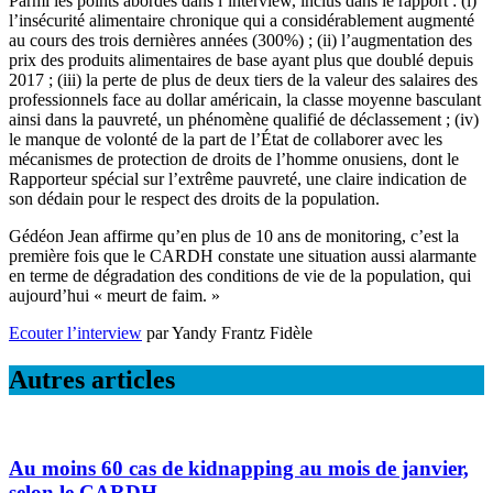
Parmi les points abordés dans l’interview, inclus dans le rapport : (i)
l’insécurité alimentaire chronique qui a considérablement augmenté
au cours des trois dernières années (300%) ; (ii) l’augmentation des
prix des produits alimentaires de base ayant plus que doublé depuis
2017 ; (iii) la perte de plus de deux tiers de la valeur des salaires des
professionnels face au dollar américain, la classe moyenne basculant
ainsi dans la pauvreté, un phénomène qualifié de déclassement ; (iv)
le manque de volonté de la part de l’État de collaborer avec les
mécanismes de protection de droits de l’homme onusiens, dont le
Rapporteur spécial sur l’extrême pauvreté, une claire indication de
son dédain pour le respect des droits de la population.
Gédéon Jean affirme qu’en plus de 10 ans de monitoring, c’est la
première fois que le CARDH constate une situation aussi alarmante
en terme de dégradation des conditions de vie de la population, qui
aujourd’hui « meurt de faim. »
Ecouter l’interview
par Yandy Frantz Fidèle
Autres articles
Au moins 60 cas de kidnapping au mois de janvier,
selon le CARDH