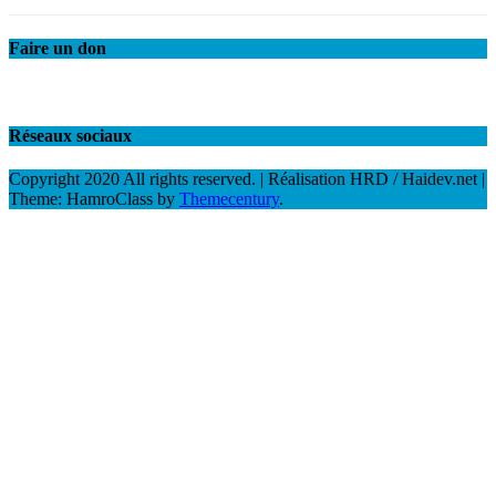
Faire un don
Réseaux sociaux
Copyright 2020 All rights reserved. | Réalisation HRD / Haidev.net
|
Theme: HamroClass by
Themecentury
.