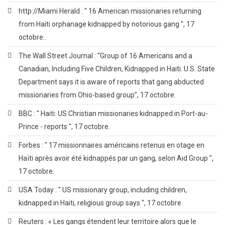
http://Miami Herald : " 16 American missionaries returning
from Haiti orphanage kidnapped by notorious gang ", 17
octobre..
The Wall Street Journal : “Group of 16 Americans and a
Canadian, Including Five Children, Kidnapped in Haiti. U.S. State
Department says it is aware of reports that gang abducted
missionaries from Ohio-based group”, 17 octobre.
BBC : " Haiti: US Christian missionaries kidnapped in Port-au-
Prince - reports ", 17 octobre.
Forbes : " 17 missionnaires américains retenus en otage en
Haïti après avoir été kidnappés par un gang, selon Aid Group ",
17 octobre.
USA Today : " US missionary group, including children,
kidnapped in Haiti, religious group says ", 17 octobre.
Reuters : « Les gangs étendent leur territoire alors que le