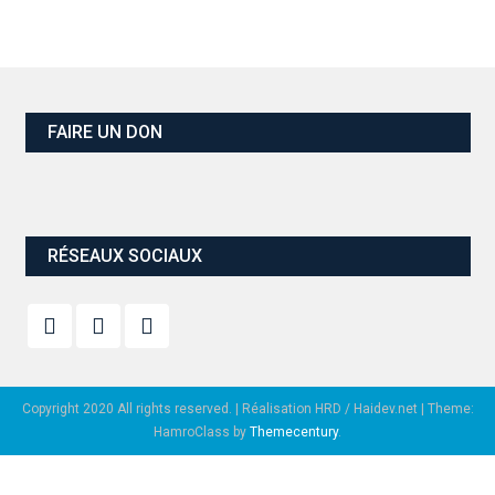
FAIRE UN DON
RÉSEAUX SOCIAUX
Copyright 2020 All rights reserved. | Réalisation HRD / Haidev.net
|
Theme:
HamroClass by
Themecentury
.