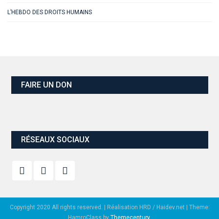
L’HEBDO DES DROITS HUMAINS
FAIRE UN DON
RÉSEAUX SOCIAUX
Copyright 2020 All rights reserved. | Réalisation HRD / Haidev.net
|
Theme:
HamroClass by
Themecentury
.