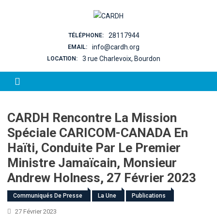
Skip to content
28117944
TÉLÉPHONE:
info@cardh.org
EMAIL:
3 rue Charlevoix, Bourdon
LOCATION:
CARDH Rencontre La Mission
Spéciale CARICOM-CANADA En
Haïti, Conduite Par Le Premier
Ministre Jamaïcain, Monsieur
Andrew Holness, 27 Février 2023
Communiqués De Presse
La Une
Publications
27 Février 2023