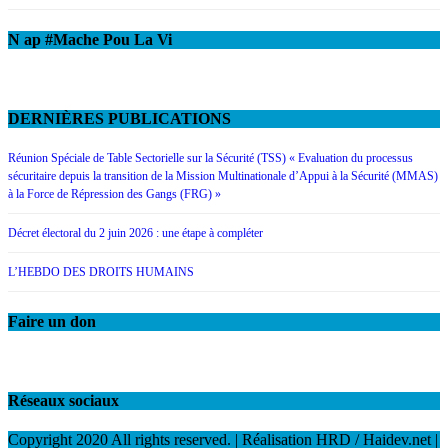
N ap #Mache Pou La Vi
DERNIÈRES PUBLICATIONS
Réunion Spéciale de Table Sectorielle sur la Sécurité (TSS) « Evaluation du processus
sécuritaire depuis la transition de la Mission Multinationale d’Appui à la Sécurité (MMAS)
à la Force de Répression des Gangs (FRG) »
Décret électoral du 2 juin 2026 : une étape à compléter
L’HEBDO DES DROITS HUMAINS
Faire un don
Réseaux sociaux
Copyright 2020 All rights reserved. | Réalisation HRD / Haidev.net
|