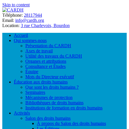
Skip to content
Téléphone:
28117944
Email:
info@cardh.org
Location:
3 rue Charlevoix, Bourdon
Accueil
Qui sommes-nous
Présentation du CARDH
Axes de travail
Utilité des travaux du CARDH
Organes et attributions
Consultance et Études
Équipe
Mots du Directeur exécutif
Éducation aux droits humains
Que sont les droits humains ?
Seminaires
Mécanismes de protection
Bibliothèques de droits humains
Institutions de formation en droits humains
Activités
Salon des droits humains
À propos du Salon des droits humains
Les Éditions