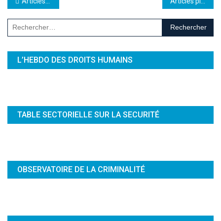
Navigation des articles
Articles plus anciens
Articles plus récents
Rechercher :
L’HEBDO DES DROITS HUMAINS
TABLE SECTORIELLE SUR LA SECURITÉ
OBSERVATOIRE DE LA CRIMINALITÉ